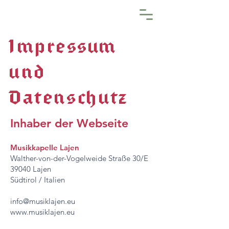
Impr
e
s
.
su
m
und
Datenschutz
Inhaber der Webseite
Musikkapelle Lajen
Walther-von-der-Vogelweide Straße 30/E
39040 Lajen
Südtirol / Italien
info@musiklajen.eu
www.musiklajen.eu